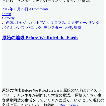
るため、サンタと天使がカーリングでまっこう勝負。
2012年11月23日
4 Comments
admin
Comedy
お色気
,
オヤジ
,
カルトTV
,
クリスマス
,
コメディー
,
サンタ
,
バイオレンス
,
パニック
,
モンスター
,
天使
,
爽快
原始の地球 Before We Ruled the Earth
原始の地球 Before We Ruled the Earth 原始の地球はディスカ
バリーチャンネルが制作した太古の物語。 原始人たちが腐
食動物同然の生活をしていたときに遡り、いかにして現代の
文明に至ったかという一般的概
…
Read more ›