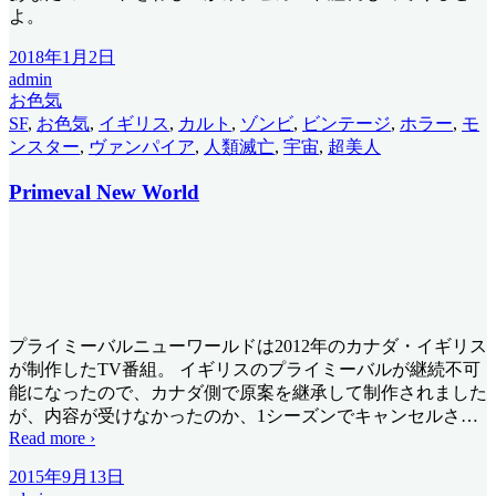
よ。
2018年1月2日
admin
お色気
SF
,
お色気
,
イギリス
,
カルト
,
ゾンビ
,
ビンテージ
,
ホラー
,
モ
ンスター
,
ヴァンパイア
,
人類滅亡
,
宇宙
,
超美人
Primeval New World
プライミーバルニューワールドは2012年のカナダ・イギリス
が制作したTV番組。 イギリスのプライミーバルが継続不可
能になったので、カナダ側で原案を継承して制作されました
が、内容が受けなかったのか、1シーズンでキャンセルさ
…
Read more ›
2015年9月13日