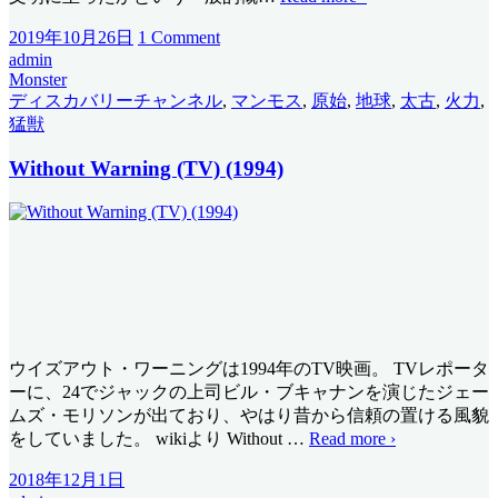
2019年10月26日
1 Comment
admin
Monster
ディスカバリーチャンネル
,
マンモス
,
原始
,
地球
,
太古
,
火力
,
猛獣
Without Warning (TV) (1994)
ウイズアウト・ワーニングは1994年のTV映画。 TVレポータ
ーに、24でジャックの上司ビル・ブキャナンを演じたジェー
ムズ・モリソンが出ており、やはり昔から信頼の置ける風貌
をしていました。 wikiより Without
…
Read more ›
2018年12月1日