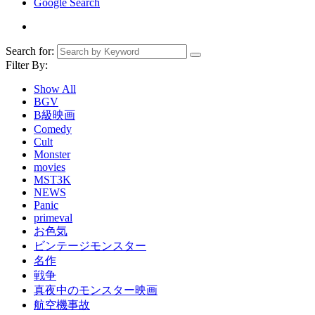
Google Search
Search for:
Filter By:
Show All
BGV
B級映画
Comedy
Cult
Monster
movies
MST3K
NEWS
Panic
primeval
お色気
ビンテージモンスター
名作
戦争
真夜中のモンスター映画
航空機事故