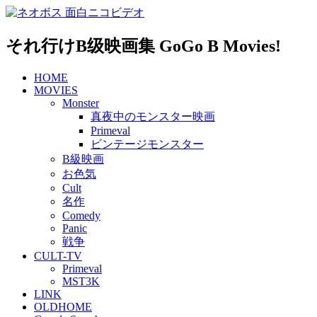
Skip
to
content
それ行けB级映画集 GoGo B Movies!
HOME
MOVIES
Monster
真夜中のモンスター映画
Primeval
ビンテージモンスター
B級映画
お色気
Cult
名作
Comedy
Panic
戦争
CULT-TV
Primeval
MST3K
LINK
OLDHOME