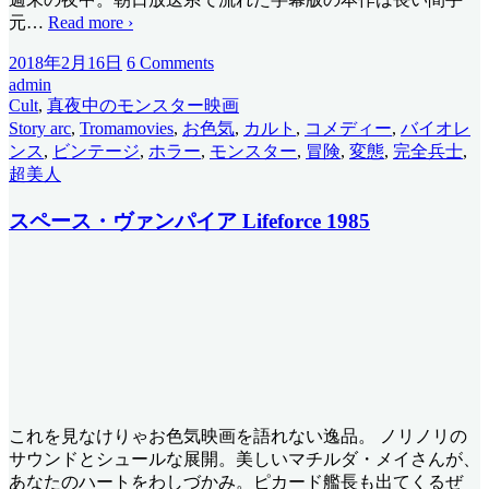
元
…
Read more ›
2018年2月16日
6 Comments
admin
Cult
,
真夜中のモンスター映画
Story arc
,
Tromamovies
,
お色気
,
カルト
,
コメディー
,
バイオレ
ンス
,
ビンテージ
,
ホラー
,
モンスター
,
冒険
,
変態
,
完全兵士
,
超美人
スペース・ヴァンパイア Lifeforce 1985
これを見なけりゃお色気映画を語れない逸品。 ノリノリの
サウンドとシュールな展開。美しいマチルダ・メイさんが、
あなたのハートをわしづかみ。ピカード艦長も出てくるぜ