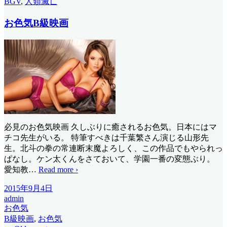
BGV
,
人類滅亡
お色気B級映画
必見のお色気映画 久しぶりに癒されるお色気。日本にはマ
チコ先生がいる。 特筆すべきは千葉繁さん演じる山形先
生。北斗の拳の常連断末魔よろしく、この作品でもやられっ
ぱなし。ケン太くんをさておいて、学園一番の変態ぶり。
愛知教
…
Read more ›
2015年9月4日
admin
お色気
B級映画
,
お色気