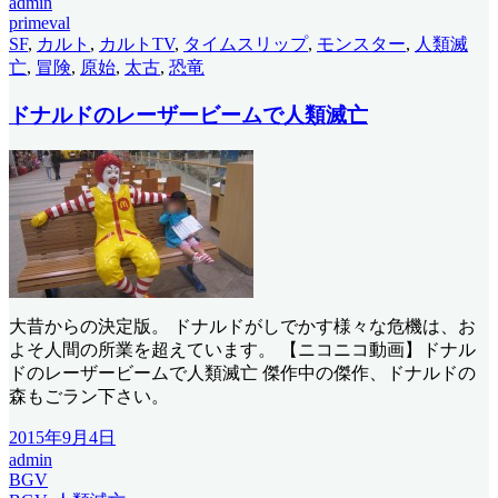
admin
primeval
SF
,
カルト
,
カルトTV
,
タイムスリップ
,
モンスター
,
人類滅
亡
,
冒険
,
原始
,
太古
,
恐竜
ドナルドのレーザービームで人類滅亡
大昔からの決定版。 ドナルドがしでかす様々な危機は、お
よそ人間の所業を超えています。 【ニコニコ動画】ドナル
ドのレーザービームで人類滅亡 傑作中の傑作、ドナルドの
森もごラン下さい。
2015年9月4日
admin
BGV