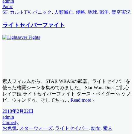
admin
Panic
SF
,
カルトTV
,
パニック
,
人類滅亡
,
侵略
,
地球
,
戦争
,
架空実況
ライトセイバーファイト
素人フィルムから、STAR WRASの武器、ライトセイバーを
使った格闘シーンを集めてみました。 Star Wars Duel ご乱心
レイア姫 ライトセイバーファイト ダース・ベイダー vs ケノ
ビ、ウィンドゥ、そしてちっ
…
Read more ›
2018年2月22日
admin
Comedy
お色気
,
スターウォーズ
,
ライトセイバー
,
幼女
,
素人