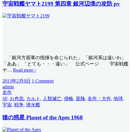
宇宙戦艦ヤマト2199 第四章 銀河辺境の攻防 pv
「銀河方面軍の指揮を命じられた」 「銀河系は遠いわ」
「ああ」 「とても・・・遠い」 公式ページ 宇宙戦艦
ヤ
…
Read more ›
2013年2月9日
1 Comment
admin
名作
SF
,
お色気
,
カルト
,
人類滅亡
,
侵略
,
冒険
,
名作・大作
,
地球
,
宇宙
,
戦争
,
潜水艦
猿の惑星 Planet of the Apes 1968