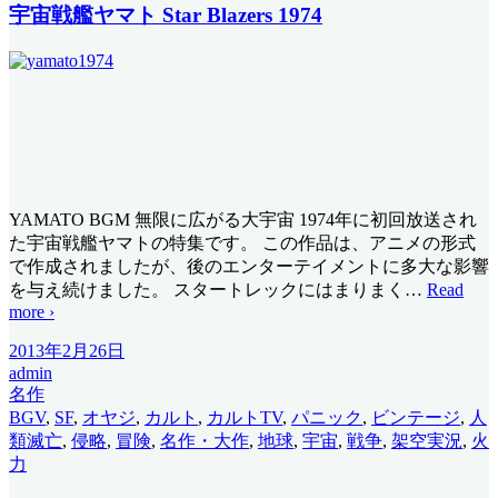
宇宙戦艦ヤマト Star Blazers 1974
YAMATO BGM 無限に広がる大宇宙 1974年に初回放送され
た宇宙戦艦ヤマトの特集です。 この作品は、アニメの形式
で作成されましたが、後のエンターテイメントに多大な影響
を与え続けました。 スタートレックにはまりまく
…
Read
more ›
2013年2月26日
admin
名作
BGV
,
SF
,
オヤジ
,
カルト
,
カルトTV
,
パニック
,
ビンテージ
,
人
類滅亡
,
侵略
,
冒険
,
名作・大作
,
地球
,
宇宙
,
戦争
,
架空実況
,
火
力