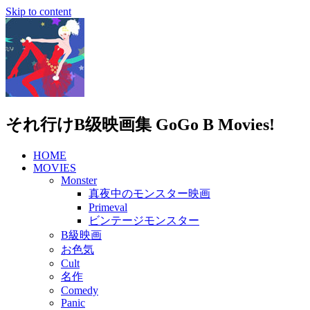
Skip to content
それ行けB级映画集 GoGo B Movies!
HOME
MOVIES
Monster
真夜中のモンスター映画
Primeval
ビンテージモンスター
B級映画
お色気
Cult
名作
Comedy
Panic