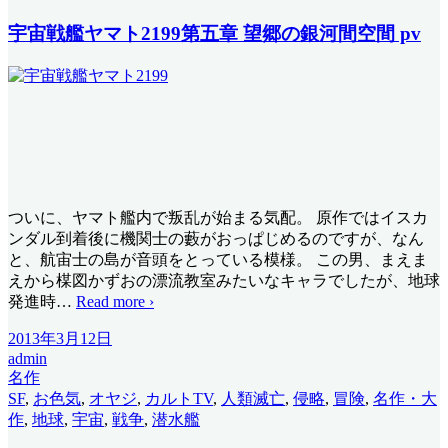
宇宙戦艦ヤマト2199第五章 望郷の銀河間空間 pv
ついに、ヤマト艦内で叛乱が始まる気配。 原作ではイスカ
ンダル到着後に機関士の藪がおっぱじめるのですが、なん
と、航宙士の島が音頭をとっている模様。 この男、まえま
えから楳図かずおの漂流教室みたいなキャラでしたが、地球
発進時
…
Read more ›
2013年3月12日
admin
名作
SF
,
お色気
,
オヤジ
,
カルトTV
,
人類滅亡
,
侵略
,
冒険
,
名作・大
作
,
地球
,
宇宙
,
戦争
,
潜水艦