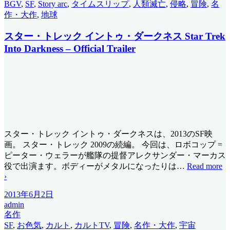
BGV
,
SF
,
Story arc
,
タイムスリップ
,
人類滅亡
,
侵略
,
冒険
,
名
作・大作
,
地球
スター・トレック イントゥ・ダークネス Star Trek
Into Darkness – Official Trailer
スター・トレック イントゥ・ダークネスは、2013のSF映
画。 スター・トレック 2009の続編。 今回は、ロボコップ =
ピーター・ウェラーが艦隊の提督アレクサンダー・マーカス
役で出演ます。ボディーがメタルになったりは
…
Read more
›
2013年6月2日
admin
名作
SF
,
お色気
,
カルト
,
カルトTV
,
冒険
,
名作・大作
,
宇宙