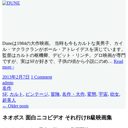
Duneは1984の大作映画。 当時も今もカルトな美男子、カイ
ル・マクラクランがポール・アトレイデスを演じています。
監督はカルトの枢機卿、デビット・リンチ。グロ映画が専門
ですが、実はSFが好きで、子供の頃から小説にのめ
…
Read
more ›
2013年2月7日
1 Comment
admin
名作
SF
,
カルト
,
ビンテージ
,
冒険
,
名作・大作
,
変態
,
宇宙
,
幼女
,
超美人
←
Older posts
ネオボス 面白ニコビデオ それ行けB級映画集