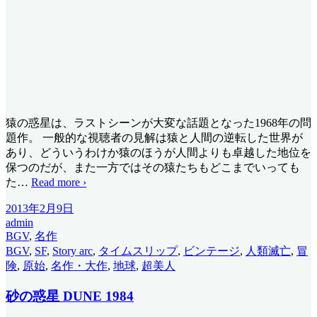
猿の惑星は、ラストシーンが大変な話題となった1968年の問
題作。 一般的な視聴者の見解は猿と人間の逆転した世界が
あり、どういうわけか猿のほうが人間よりも卓越した地位を
保つのだが、また一方ではその猿たちもどこまでいっても
た
…
Read more ›
2013年2月9日
admin
BGV
,
名作
BGV
,
SF
,
Story arc
,
タイムスリップ
,
ビンテージ
,
人類滅亡
,
冒
険
,
原始
,
名作・大作
,
地球
,
超美人
砂の惑星 DUNE 1984