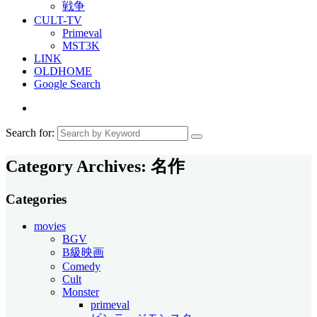
戦争
CULT-TV
Primeval
MST3K
LINK
OLDHOME
Google Search
Search for:
Category Archives:
名作
Categories
movies
BGV
B級映画
Comedy
Cult
Monster
primeval