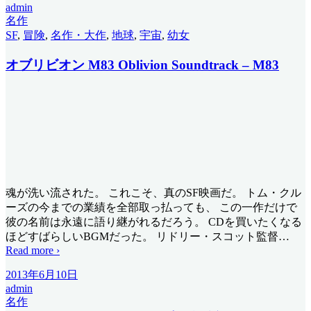
admin
名作
SF
,
冒険
,
名作・大作
,
地球
,
宇宙
,
幼女
オブリビオン M83 Oblivion Soundtrack – M83
魂が洗い流された。 これこそ、真のSF映画だ。 トム・クル
ーズの今までの業績を全部取っ払っても、 この一作だけで
彼の名前は永遠に語り継がれるだろう。 CDを買いたくなる
ほどすばらしいBGMだった。 リドリー・スコット監督
…
Read more ›
2013年6月10日
admin
名作