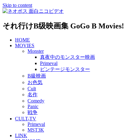
Skip to content
それ行けB级映画集 GoGo B Movies!
HOME
MOVIES
Monster
真夜中のモンスター映画
Primeval
ビンテージモンスター
B級映画
お色気
Cult
名作
Comedy
Panic
戦争
CULT-TV
Primeval
MST3K
LINK