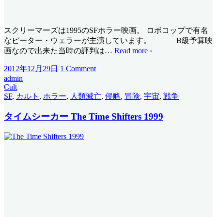
スクリーマーズは1995のSFホラー映画。 ロボコップで有名
なピーター・ウェラーが主演しています。 B級予算映
画なので出来た当時の評判は
…
Read more ›
2012年12月29日
1 Comment
admin
Cult
SF
,
カルト
,
ホラー
,
人類滅亡
,
侵略
,
冒険
,
宇宙
,
戦争
タイムシーカー The Time Shifters 1999