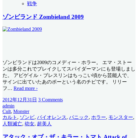
戦争
ゾンビランド Zombieland 2009
ゾンビランドは2009のコメディー・ホラー。 エマ・ストー
ンは多分これでブレイクしてスパイダーマンにも登場しまし
た。 アビゲイル・ブレスリンはちっこい頃から芸能人で、
サインに出ていたあのボーという名のチビです。 リリー
フ
…
Read more ›
2012年12月31日
3 Comments
admin
Cult
,
Monster
カルト
,
ゾンビ
,
バイオレンス
,
パニック
,
ホラー
,
モンスター
,
人類滅亡
,
幼女
,
超美人
アタック・オブ・ザ・キラー・トマト Attack of