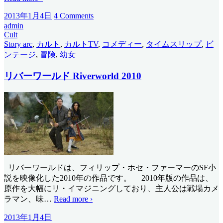
2013年1月4日
4 Comments
admin
Cult
Story arc
,
カルト
,
カルトTV
,
コメディー
,
タイムスリップ
,
ビ
ンテージ
,
冒険
,
幼女
リバーワールド Riverworld 2010
リバーワールドは、フィリップ・ホセ・ファーマーのSF小
説を映像化した2010年の作品です。 2010年版の作品は、
原作を大幅にリ・イマジニングしており、主人公は戦場カメ
ラマン、味
…
Read more ›
2013年1月4日