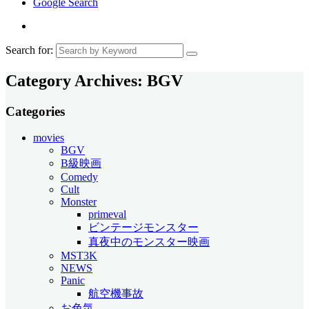
Google Search
Search for:
Category Archives:
BGV
Categories
movies
BGV
B級映画
Comedy
Cult
Monster
primeval
ビンテージモンスター
真夜中のモンスター映画
MST3K
NEWS
Panic
航空機事故
お色気