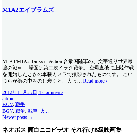
M1A2エイブラムズ
M1A1/M1A2 Tanks in Action 合衆国陸軍の、文字通り世界最
強の戦車。 場面は第二次イラク戦争。 空爆直後に上陸作戦
を開始したときの車載カメラで撮影されたものです。 こい
つらが街の中をのし歩くと、人っ
…
Read more ›
2012年11月25日
4 Comments
admin
BGV
,
戦争
BGV
,
戦争
,
戦車
,
火力
Newer posts
→
ネオボス 面白ニコビデオ それ行けB級映画集