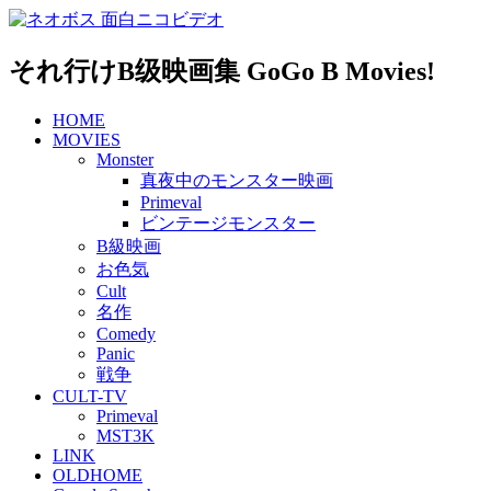
Skip
to
content
それ行けB级映画集 GoGo B Movies!
HOME
MOVIES
Monster
真夜中のモンスター映画
Primeval
ビンテージモンスター
B級映画
お色気
Cult
名作
Comedy
Panic
戦争
CULT-TV
Primeval
MST3K
LINK
OLDHOME