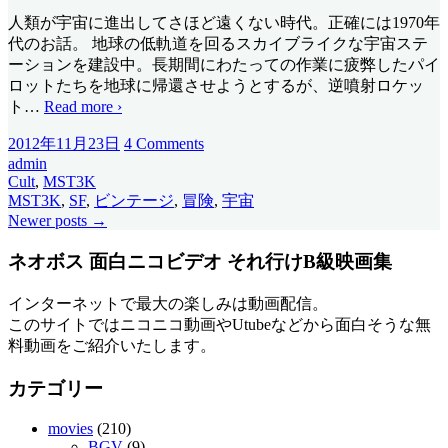
人類が宇宙に進出してさほど遠くない時代。正確には1970年
代のお話。 地球の低軌道を回るスカイブライクな宇宙ステ
ーションを建設中。長期間にわたっての作業に疲弊したパイ
ロットたちを地球に帰還させようとするが、逆噴射ロケッ
ト
…
Read more ›
2012年11月23日
4 Comments
admin
Cult
,
MST3K
MST3K
,
SF
,
ビンテージ
,
冒険
,
宇宙
Newer posts
→
ネオボス 面白ニコビデオ それ行けB級映画集
インターネットで最大の楽しみは動画配信。
このサイトではニコニコ動画やUtubeなどから面白そうな無
料動画をご紹介いたします。
カテゴリー
movies
(210)
BGV
(9)