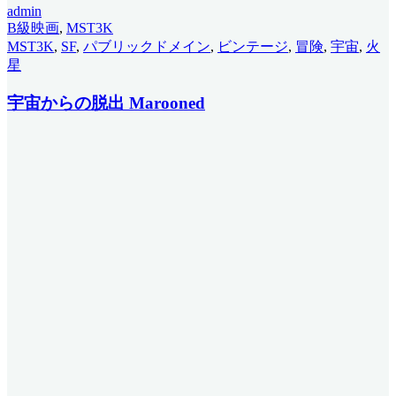
admin
B級映画
,
MST3K
MST3K
,
SF
,
パブリックドメイン
,
ビンテージ
,
冒険
,
宇宙
,
火
星
宇宙からの脱出 Marooned