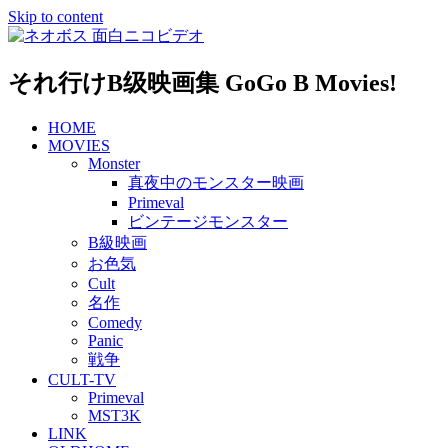
Skip to content
それ行けB级映画集 GoGo B Movies!
HOME
MOVIES
Monster
真夜中のモンスター映画
Primeval
ビンテージモンスター
B級映画
お色気
Cult
名作
Comedy
Panic
戦争
CULT-TV
Primeval
MST3K
LINK