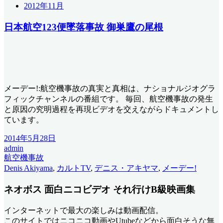
2012年11月
日本航空123便墜落事故 御巣鷹の尾根
メーデー!:航空機事故の真実と真相は、ナショナルジオグラ
フィックチャンネルの番組です。 毎回、航空機事故の発生
と原因の究明過程を再現ビデオを交えながらドキュメントし
ています。
2014年5月28日
admin
航空機事故
Denis Akiyama
,
カルトTV
,
デニス・アキヤマ
,
メーデー!
ネオボス 面白ニコビデオ それ行けB級映画集
インターネットで最大の楽しみは動画配信。
このサイトではニコニコ動画やUtubeなどから面白そうな無