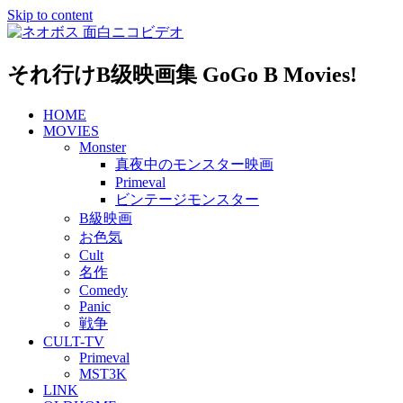
Skip to content
それ行けB级映画集 GoGo B Movies!
HOME
MOVIES
Monster
真夜中のモンスター映画
Primeval
ビンテージモンスター
B級映画
お色気
Cult
名作
Comedy
Panic
戦争
CULT-TV
Primeval
MST3K
LINK