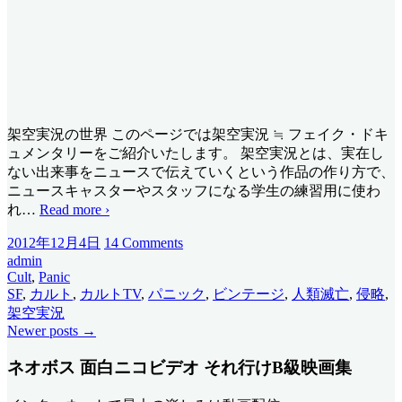
架空実況の世界 このページでは架空実況 ≒ フェイク・ドキ
ュメンタリーをご紹介いたします。 架空実況とは、実在し
ない出来事をニュースで伝えていくという作品の作り方で、
ニュースキャスターやスタッフになる学生の練習用に使わ
れ
…
Read more ›
2012年12月4日
14 Comments
admin
Cult
,
Panic
SF
,
カルト
,
カルトTV
,
パニック
,
ビンテージ
,
人類滅亡
,
侵略
,
架空実況
Newer posts
→
ネオボス 面白ニコビデオ それ行けB級映画集