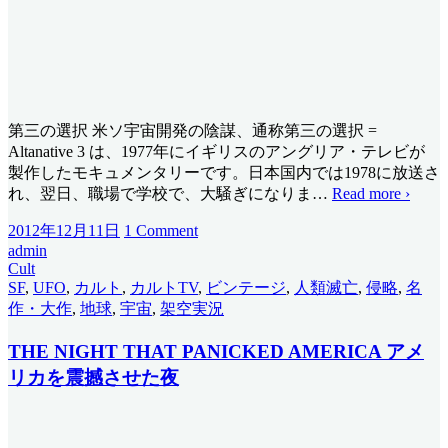
第三の選択 米ソ宇宙開発の陰謀、通称第三の選択 =
Altanative 3 は、1977年にイギリスのアングリア・テレビが
製作したモキュメンタリーです。日本国内では1978に放送さ
れ、翌日、職場で学校で、大騒ぎになりま
…
Read more ›
2012年12月11日
1 Comment
admin
Cult
SF
,
UFO
,
カルト
,
カルトTV
,
ビンテージ
,
人類滅亡
,
侵略
,
名
作・大作
,
地球
,
宇宙
,
架空実況
THE NIGHT THAT PANICKED AMERICA アメ
リカを震撼させた夜