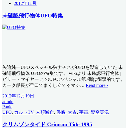
2012年11月
未確認飛行物体UFO特集
矢追純一UFOスペシャル独ナチスがUFOを製造していた 未
確認飛行物体 UFOの特集です。 wikiより 未確認飛行物体 |
ビリー・マイヤー このUFOスペシャル第7弾は衝撃的です。
カーク船長が早口でまくし立てるマシ
…
Read more ›
2012年12月19日
admin
Panic
UFO
,
カルトTV
,
人類滅亡
,
侵略
,
太古
,
宇宙
,
架空実況
クリムゾンタイド Crimson Tide 1995