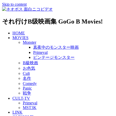
Skip to content
それ行けB级映画集 GoGo B Movies!
HOME
MOVIES
Monster
真夜中のモンスター映画
Primeval
ビンテージモンスター
B級映画
お色気
Cult
名作
Comedy
Panic
戦争
CULT-TV
Primeval
MST3K
LINK