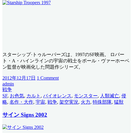
スターシップ·トゥルーパーズは、1997のSF映画。 ロバー
ト・A・ハインラインの宇宙の戦士をポール・ヴァーホーベ
ン監督が映画化した問題作シリーズ。
2012年12月17日
1 Comment
admin
戦争
SF
,
お色気
,
カルト
,
バイオレンス
,
モンスター
,
人類滅亡
,
侵
略
,
名作・大作
,
宇宙
,
戦争
,
架空実況
,
火力
,
特殊部隊
,
猛獣
サイン Signs 2002