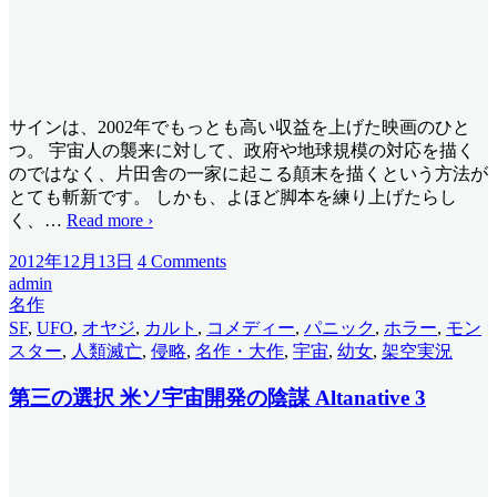
サインは、2002年でもっとも高い収益を上げた映画のひと
つ。 宇宙人の襲来に対して、政府や地球規模の対応を描く
のではなく、片田舎の一家に起こる顛末を描くという方法が
とても斬新です。 しかも、よほど脚本を練り上げたらし
く、
…
Read more ›
2012年12月13日
4 Comments
admin
名作
SF
,
UFO
,
オヤジ
,
カルト
,
コメディー
,
パニック
,
ホラー
,
モン
スター
,
人類滅亡
,
侵略
,
名作・大作
,
宇宙
,
幼女
,
架空実況
第三の選択 米ソ宇宙開発の陰謀 Altanative 3