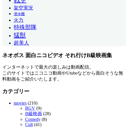
架空実況
潜水艦
火力
特殊部隊
猛獣
超美人
ネオボス 面白ニコビデオ それ行けB級映画集
インターネットで最大の楽しみは動画配信。
このサイトではニコニコ動画やUtubeなどから面白そうな無
料動画をご紹介いたします。
カテゴリー
movies
(210)
BGV
(9)
B級映画
(28)
Comedy
(8)
Cult
(41)