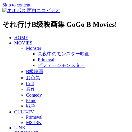
Skip to content
それ行けB级映画集 GoGo B Movies!
HOME
MOVIES
Monster
真夜中のモンスター映画
Primeval
ビンテージモンスター
B級映画
お色気
Cult
名作
Comedy
Panic
戦争
CULT-TV
Primeval
MST3K
LINK