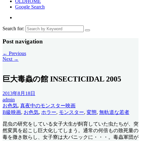
OLDHOME
Google Search
Search for:
Post navigation
←
Previous
Next
→
巨大毒蟲の館 INSECTICIDAL 2005
2013年8月18日
admin
お色気
,
真夜中のモンスター映画
B級映画
,
お色気
,
ホラー
,
モンスター
,
変態
,
無軌道な若者
昆虫の研究をしている女子大生が飼育していた虫たちが、突
然変異を起こし巨大化してしまう。通常の何倍もの致死量の
毒を撒き散らし、女子寮は大パニックに・・・。毒蟲軍団が