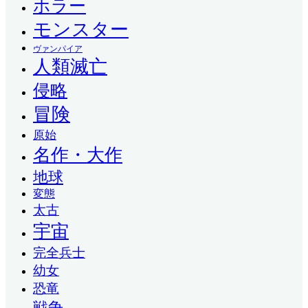
ホラー
モンスター
ヴァンパイア
人類滅亡
侵略
冒険
原始
名作・大作
地球
変態
太古
宇宙
完全兵士
幼女
恐竜
戦争