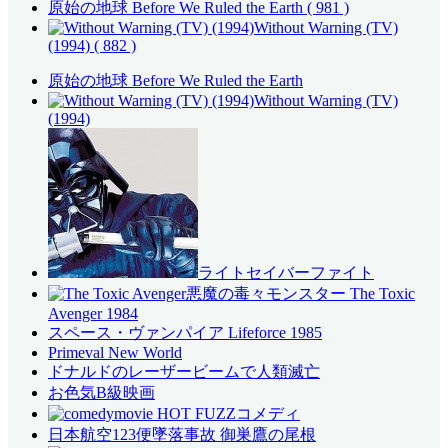
原始の地球 Before We Ruled the Earth
( 981 )
Without Warning (TV)
(1994)
( 882 )
原始の地球 Before We Ruled the Earth
Without Warning (TV)
(1994)
ライトセイバーファイト
悪魔の毒々モンスター The Toxic
Avenger 1984
スペース・ヴァンパイア Lifeforce 1985
Primeval New World
ドナルドのレーザービームで人類滅亡
お色気B級映画
コメディ
日本航空123便墜落事故 御巣鷹の尾根