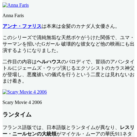
Anna Faris
アンナ・ファリス
は本来は金髪のカナダ人女優さん。
このシリーズで清純無垢な天然ボケがうけた関係で、ユマ・
サーマンを招いたGガール 破壊的な彼女など他の映画にも出
演するようになりました。
二作目の内容は
ヘルハウス
のパロディで、冒頭のアバンタイ
トルにジェームズ・ウッヅ演じるエクソシストのカラス神父
が登場し、悪魔祓いの儀式を行うという二度とは見れないお
まけ着き。
Scary Movie 4 2006
ランタイム
フランス語版では、日本語版とランタイムが異なり、
レスリ
ー・ニールセンの大統領
がマイケル・ムーアの華氏911ネタ