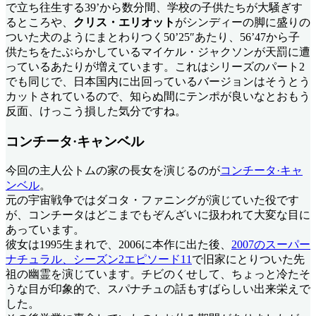
で立ち往生する39’から数分間、学校の子供たちが大騒ぎす
るところや、
クリス・エリオット
がシンディーの脚に盛りの
ついた犬のようにまとわりつく50’25″あたり、56’47から子
供たちをたぶらかしているマイケル・ジャクソンが天罰に遭
っているあたりが増えています。これはシリーズのパート2
でも同じで、日本国内に出回っているバージョンはそうとう
カットされているので、知らぬ間にテンポが良いなとおもう
反面、けっこう損した気分ですね。
コンチータ·キャンベル
今回の主人公トムの家の長女を演じるのが
コンチータ·キャ
ンベル
。
元の宇宙戦争ではダコタ・ファニングが演じていた役です
が、コンチータはどこまでもぞんざいに扱われて大変な目に
あっています。
彼女は1995生まれで、2006に本作に出た後、
2007のスーパー
ナチュラル、シーズン2エピソード11
で旧家にとりついた先
祖の幽霊を演じています。チビのくせして、ちょっと冷たそ
うな目が印象的で、スパナチュの話もすばらしい出来栄えで
した。