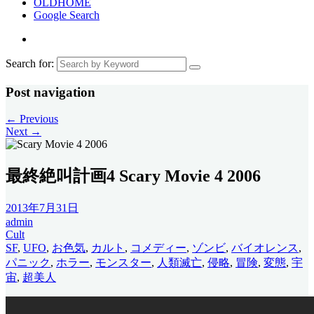
OLDHOME
Google Search
Search for:
Post navigation
←
Previous
Next
→
最終絶叫計画4 Scary Movie 4 2006
2013年7月31日
admin
Cult
SF
,
UFO
,
お色気
,
カルト
,
コメディー
,
ゾンビ
,
バイオレンス
,
パニック
,
ホラー
,
モンスター
,
人類滅亡
,
侵略
,
冒険
,
変態
,
宇
宙
,
超美人