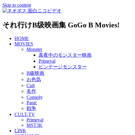
Skip to content
それ行けB级映画集 GoGo B Movies!
HOME
MOVIES
Monster
真夜中のモンスター映画
Primeval
ビンテージモンスター
B級映画
お色気
Cult
名作
Comedy
Panic
戦争
CULT-TV
Primeval
MST3K
LINK