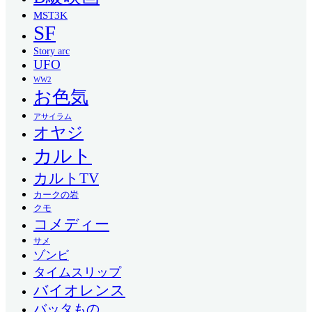
MST3K
SF
Story arc
UFO
WW2
お色気
アサイラム
オヤジ
カルト
カルトTV
カークの岩
クモ
コメディー
サメ
ゾンビ
タイムスリップ
バイオレンス
バッタもの