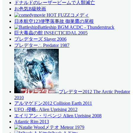
ドナルドのレーザービームで人類滅亡
お色気B級映画
コメディ
日本航空123便墜落事故 御巣鷹の尾根
Battleship BGM ACDC - Thunderstruck
巨大毒蟲の館 INSECTICIDAL 2005
プレデターズ Slayer 2006
プレデター∴ Predator 1987
プレデター2012 The Arctic Predator
2010
アルマゲドン2012 Collision Earth 2011
UFO -侵略- Alien Uprising 2012
エイリアン・リベンジ Alien Uprising 2008
Atlantic Rim 2013
メテオ Meteor 1979