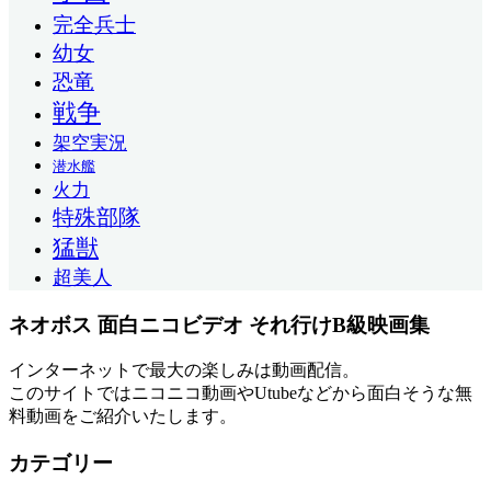
完全兵士
幼女
恐竜
戦争
架空実況
潜水艦
火力
特殊部隊
猛獣
超美人
ネオボス 面白ニコビデオ それ行けB級映画集
インターネットで最大の楽しみは動画配信。
このサイトではニコニコ動画やUtubeなどから面白そうな無
料動画をご紹介いたします。
カテゴリー