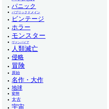
パニック
パブリックドメイン
ビンテージ
ホラー
モンスター
ヴァンパイア
人類滅亡
侵略
冒険
原始
名作・大作
地球
変態
太古
宇宙