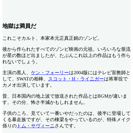
地獄は満員だ
これこそカルト、本家本元正真正銘のゾンビ。
後から作られたすべてのゾンビ映画の元祖。いろいろな亜流
が星の数ほど出ましたが、たぶんこれ以上の作品はもう作ら
れないでしょう。
主演の黒人、
ケン・フォーリー
は2004版にはテレビ宣教師と
して、SWATの相棒、
スコット・H・ライニガー
は将軍役で
カメオ出演しています。
昔、日本国内の地上波で放送された作品とはBGMが違いま
す。その分、怖さ半減かもしれません。
子供のころ、見ていて一番いやだったのは、後半に登場して
くる暴走族ですが、その棟梁をやっているのが、特殊メイク
係りの
トム・サヴィーニ
さんです。