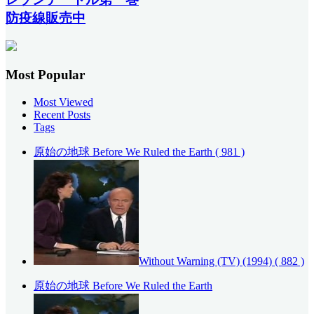
防疫線販売中
Most Popular
Most Viewed
Recent Posts
Tags
原始の地球 Before We Ruled the Earth
( 981 )
Without Warning (TV) (1994)
( 882 )
原始の地球 Before We Ruled the Earth