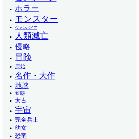
ホラー
モンスター
ヴァンパイア
人類滅亡
侵略
冒険
原始
名作・大作
地球
変態
太古
宇宙
完全兵士
幼女
恐竜