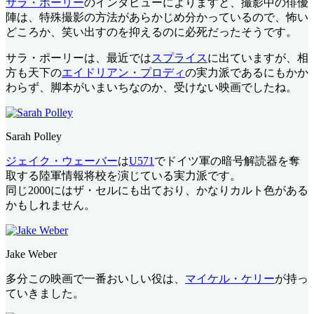
サラ・ポーリー
のインタビューによりますと、撮影中の俳優
陣は、特殊撮影の方法があらかじめ分かっているので、怖い
どころか、笑い出すのを抑えるのに必死だったそうです。
サラ・ポーリーは、最近では
スプライス
に出ていますが、相
方も天下の
エイドリアン・プロディ
の実力派であるにもかか
わらず、脚本がいまいちなのか、受けない映画でしたね。
Sarah Polley
ジェイク・ウェーバー
は
U571
でドイツ軍の暗号解読器を奪
取する陸軍情報将校を演じている実力派です。
同じ2000にはザ・セルにも出ており、かなりカルト色がある
かもしれません。
Jake Weber
多分この映画で一番おいしい役は、
マイケル・ケリー
が持っ
ていきました。