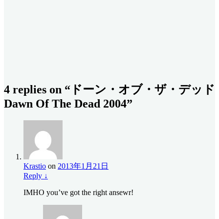
4 replies on “ドーン・オブ・ザ・デッド
Dawn Of The Dead 2004”
Krastio
on
2013年1月21日
Reply
↓
IMHO you’ve got the right ansewr!