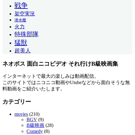
戦争
架空実況
潜水艦
火力
特殊部隊
猛獣
超美人
ネオボス 面白ニコビデオ それ行けB級映画集
インターネットで最大の楽しみは動画配信。
このサイトではニコニコ動画やUtubeなどから面白そうな無
料動画をご紹介いたします。
カテゴリー
movies
(210)
BGV
(9)
B級映画
(28)
Comedy
(8)