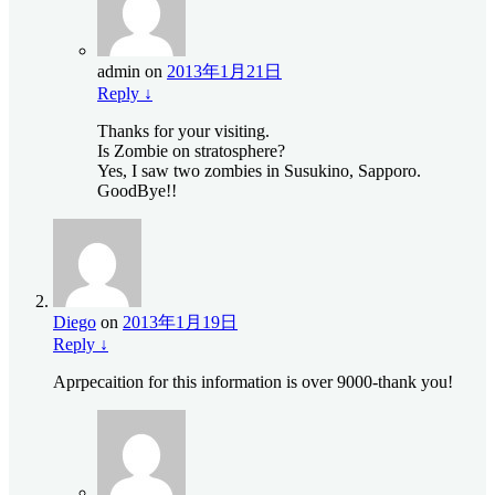
admin
on
2013年1月21日
Reply
↓
Thanks for your visiting.
Is Zombie on stratosphere?
Yes, I saw two zombies in Susukino, Sapporo.
GoodBye!!
Diego
on
2013年1月19日
Reply
↓
Aprpecaition for this information is over 9000-thank you!