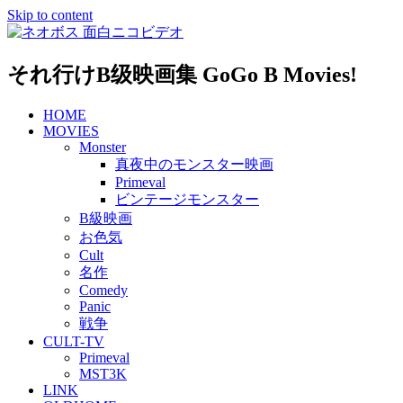
Skip to content
それ行けB级映画集 GoGo B Movies!
HOME
MOVIES
Monster
真夜中のモンスター映画
Primeval
ビンテージモンスター
B級映画
お色気
Cult
名作
Comedy
Panic
戦争
CULT-TV
Primeval
MST3K
LINK