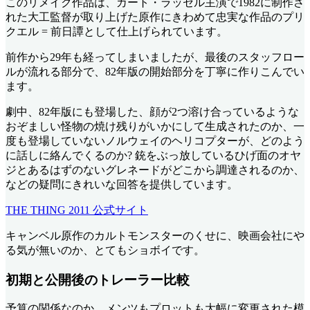
このリメイク作品は、カート・ラッセル主演で1982に制作さ
れた大工監督が取り上げた原作にきわめて忠実な作品のプリ
クエル = 前日譚として仕上げられています。
前作から29年も経ってしまいましたが、最後のスタッフロー
ルが流れる部分で、82年版の開始部分を丁寧に作りこんでい
ます。
劇中、82年版にも登場した、顔が2つ溶け合っているような
おぞましい怪物の焼け残りがいかにして生成されたのか、一
度も登場していないノルウェイのヘリコプターが、どのよう
に話しに絡んでくるのか? 銃をぶっ放しているひげ面のオヤ
ジとあるはずのないグレネードがどこから調達されるのか、
などの疑問にきれいな回答を提供しています。
THE THING 2011 公式サイト
キャンベル原作のカルトモンスターのくせに、映画会社にや
る気が無いのか、とてもショボイです。
初期と公開後のトレーラー比較
予算の関係なのか、メンツもプロットも大幅に変更された模