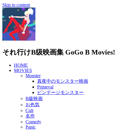
Skip to content
それ行けB级映画集 GoGo B Movies!
HOME
MOVIES
Monster
真夜中のモンスター映画
Primeval
ビンテージモンスター
B級映画
お色気
Cult
名作
Comedy
Panic