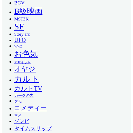
BGV
B級映画
MST3K
SF
Story arc
UFO
WW2
お色気
アサイラム
オヤジ
カルト
カルトTV
カークの岩
クモ
コメディー
サメ
ゾンビ
タイムスリップ