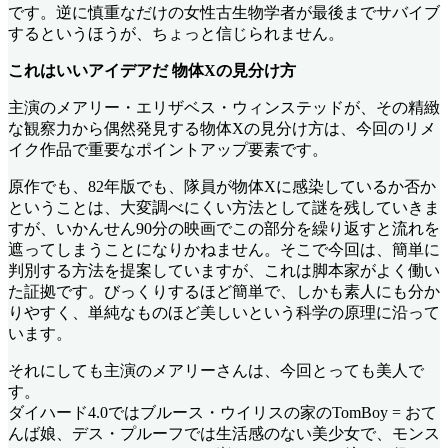
です。逆に慎重なだけの女性古生物学者が最後までサバイブ
するというほうが、ちょっと信じられません。
これはいいアイデアだ 物体Xの見分け方
主演のメアリー・エリザベス・ウィンステッドが、その精緻
な観察力から偶然発見する物体Xの見分け方は、今回のリメ
イク作品で重要なポイントアップ要素です。
原作でも、82年版でも、隊員が物体Xに感染しているか否か
ということは、大変調べにくい方法として謎を残していきま
すが、いかんせん90分の映画でこの部分を繰り返すと流れを
遮ってしまうことになりかねません。そこで今回は、簡単に
判別する方法を提案していますが、これは脚本家がよく働い
た証拠です。びっくりするほど簡単で、しかも素人にも分か
りやすく、単純なものほど美しいという科学の原理に沿って
います。
それにしても主演のメアリーさんは、今回とっても美人で
す。
ダイハード4.0ではブルース・ウイリスの家のTomBoy = おて
んば娘、デス・プルーフでは生活感のない美少女で、モンス