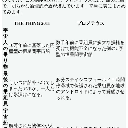
で、明らかな論理的矛盾が潜んでいます。簡単に表にまとめ
てみます。
THE THING 2011
プロメテウス
宇
宙
人
数千年前に乗組員に多大な損耗を
10万年前に墜落した円
の
受けて機能不全になった例のU字
盤型の恒星間宇宙船
乗
型の恒星間宇宙船
り
物
最
後
多分ステイシスフィールド = 時間
うかつに船外へ出てし
の
停滞域で保護された乗組員が地球
まったアホが、一人だ
乗
のアンドロイドによって覚醒させ
け氷漬けになる。
組
られる。
員
宇
宙
船
解凍された物体Xが人