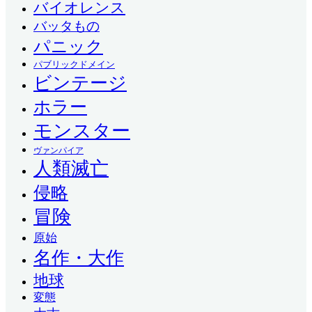
バイオレンス
バッタもの
パニック
パブリックドメイン
ビンテージ
ホラー
モンスター
ヴァンパイア
人類滅亡
侵略
冒険
原始
名作・大作
地球
変態