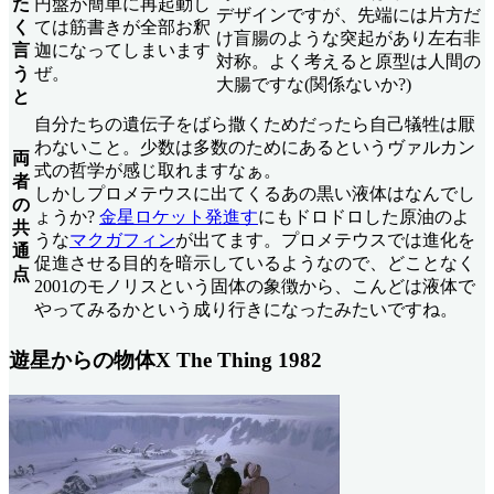
た
円盤が簡単に再起動し
デザインですが、先端には片方だ
く
ては筋書きが全部お釈
け盲腸のような突起があり左右非
言
迦になってしまいます
対称。よく考えると原型は人間の
う
ぜ。
大腸ですな(関係ないか?)
と
自分たちの遺伝子をばら撒くためだったら自己犠牲は厭
わないこと。少数は多数のためにあるというヴァルカン
両
式の哲学が感じ取れますなぁ。
者
しかしプロメテウスに出てくるあの黒い液体はなんでし
の
ょうか?
金星ロケット発進す
にもドロドロした原油のよ
共
うな
マクガフィン
が出てます。プロメテウスでは進化を
通
促進させる目的を暗示しているようなので、どことなく
点
2001のモノリスという固体の象徴から、こんどは液体で
やってみるかという成り行きになったみたいですね。
遊星からの物体X The Thing 1982