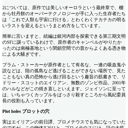
2については、原作では美しいオーロラという最終章で、棚
から牡丹餅のオーバーテクノロジーが手に入った生存者たち
は「これで人類も宇宙に行ける」とわくわくテカテカの明る
いラストを迎えるというまとめ方をしています。
簡単に言いますと、続編は銀河内部を探索できる第三期文明
のSFに譲っているわけで、原作者のキャンベルがやりたか
ったのは南極基地という閉鎖空間での昔からよくある憑き物
による大騒ぎです。
ブラム・ストーカーが原作者として有名な、一連の吸血鬼小
説などは、陸の孤島など逃げることができない場所で、見た
こともない真の恐怖から逃げ回るという趣旨の筋書きで、リ
ドリー・スコットのエイリアン、無数のゾンビ作品、2001年
のハルなどがこの焼き直しといえます。ジェイソンに至って
は、いちゃつくカップルをばっさり殺すところから風紀委員
長の役割も入っています。
Plot holes プロットの穴
実はエイリアンの前日譚、プロメテウスでも気になっていた
のですが、この物体X2011と、プロメテウスには、話の大筋