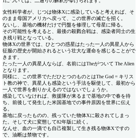
1については、二通りの解釈が挙げられます。
女性科学者が、じつは物体Xに感染していると考えれば、そ
のまま母国アメリカへ戻って、この世界の滅亡を招く。
ないし、基地の機材だけで円盤を修理して母星に帰る。
その可能性を考えると、最後の殺戮合戦は、感染者同士の生
き残り戦となっている。
物体Xの世界では、ひとつの惑星はたった一人の異星人から
征服の歴史が開始されるという壮大な運命を感じることがで
きます。
たった一人の異星人ならば、名前にはTheがついて The Alien
となります。
同様に、この世界でただひとつのものとはThe God = キリス
ト教の神で、異星人も感染という手法を駆使して、最初から
一人で世界を創りかえるのではないでしょうか。
感染していなければ、救援隊が来るまで基地の中で春を待
ち、前後して発生した米国基地での事件原因を世界に伝え
る。
基地に戻ったものの、残っていた物体Xに殺されてしまっ
た。そして犬に変態して82年版に続く。
なんせ、血の一滴でも自己複製して生き残る物体Xですの
で、油断は禁物です。