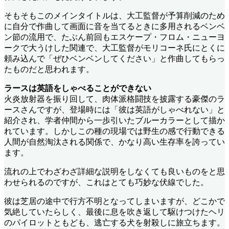
そもそもこのメインタイトルは、大工監督が予算削減のため
に自分で作曲して画面に音を当てるときに多用されるベンベ
ン節の流用で、たぶん前回もエスケープ・フロム・ニューヨ
ークで大うけした関連で、大工監督がモリコーネ氏にとくに
頼み込んで「ぜひベンベンしてください」と作曲してもらっ
たものだと思われます。
ラースは英語をしゃべることができない
火炎放射器を振り回して、肉体派格闘技を披露する豪傑のラ
ースさんですが、登場時には「彼は英語がしゃべれない」と
紹介され、学者仲間から一歩引いたブルーカラーとして描か
れています。しかしこの種の現場では野生の感で行動できる
人間が自然淘汰される関係で、かなり高い生存率を誇ってい
ます。
流れの上でわざわざ詳細な説明をしなくても良いものをと思
わせられるのですが、これはとても巧妙な伏線でした。
彼は芝居の途中で行方不明となってしまいますが、どこかで
気絶していたらしく、最後に息を吹き返して駆けつけたヘリ
のパイロットともども、逃亡する犬を射殺しに旅立ちます。