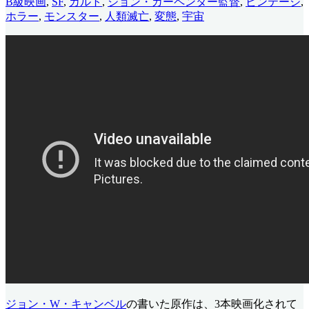
B級映画
,
SF
,
カルト
,
ジョン・カーペンター監督
,
ビンテージ
,
ホラー
,
モンスター
,
人類滅亡
,
変態
,
宇宙
ジョン・W・キャンベル
の書いた原作は、3本映画化されて