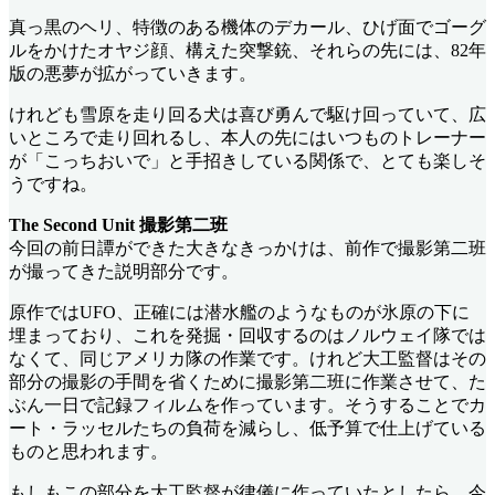
真っ黒のヘリ、特徴のある機体のデカール、ひげ面でゴーグ
ルをかけたオヤジ顔、構えた突撃銃、それらの先には、82年
版の悪夢が拡がっていきます。
けれども雪原を走り回る犬は喜び勇んで駆け回っていて、広
いところで走り回れるし、本人の先にはいつものトレーナー
が「こっちおいで」と手招きしている関係で、とても楽しそ
うですね。
The Second Unit 撮影第二班
今回の前日譚ができた大きなきっかけは、前作で撮影第二班
が撮ってきた説明部分です。
原作ではUFO、正確には潜水艦のようなものが氷原の下に
埋まっており、これを発掘・回収するのはノルウェイ隊では
なくて、同じアメリカ隊の作業です。けれど大工監督はその
部分の撮影の手間を省くために撮影第二班に作業させて、た
ぶん一日で記録フィルムを作っています。そうすることでカ
ート・ラッセルたちの負荷を減らし、低予算で仕上げている
ものと思われます。
もしもこの部分を大工監督が律儀に作っていたとしたら、今