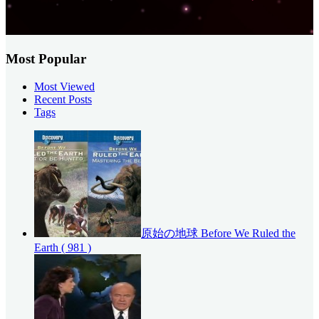
Most Popular
Most Viewed
Recent Posts
Tags
原始の地球 Before We Ruled the
Earth
( 981 )