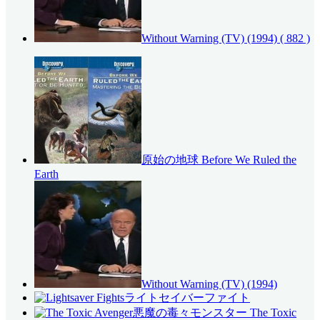
Without Warning (TV) (1994)
( 882 )
原始の地球 Before We Ruled the
Earth
Without Warning (TV) (1994)
ライトセイバーファイト
悪魔の毒々モンスター The Toxic