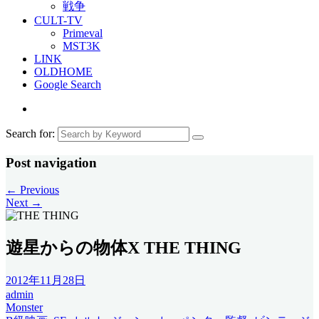
戦争
CULT-TV
Primeval
MST3K
LINK
OLDHOME
Google Search
Search for:
Post navigation
←
Previous
Next
→
遊星からの物体X THE THING
2012年11月28日
admin
Monster