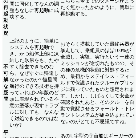
の
こちらも今までのダメージがまっ
間に同化してなんの調
再
たく無かったかのように、簡単に
整もなしに再起動に成
起
再起動する。
功する。
動
状
況
上記のように、簡単に
おそらく搭載していた最終兵器が
システムを再起動で
暴走して、乗組員のほぼ100%が
き、かつ船体上部に凍
全滅し、実験、実行という一連の
結した氷原をも、たや
ミッションが途切れたものの、そ
不
すく除去できるのな
の種の危機的状態に対処するた
可
ら、なぜすぐに帰還し
め、最初からステイシス・フィー
解
なかったのか? 恒星間
ルドで保護されたクルーがブリッ
な
航行のできる技術を持
ジに残っていたものと想定されま
疑
っていれば82年版のど
す。しかし、しばらくして安全が
問
頭に表現されている不
確認されたあと、そのクルーを自
意の墜落が現すトラブ
動で覚醒させるフォールト・トレ
ルに対しても、なんな
ラントシステムが組み込まれてい
く対処できるのではな
ないのがとても不思議ですね。
いか?
平
あのU字型の宇宙船はギーガーの