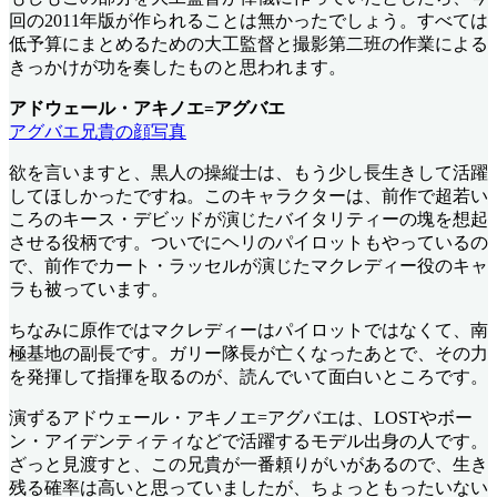
回の2011年版が作られることは無かったでしょう。すべては
低予算にまとめるための大工監督と撮影第二班の作業による
きっかけが功を奏したものと思われます。
アドウェール・アキノエ=アグバエ
アグバエ兄貴の顔写真
欲を言いますと、黒人の操縦士は、もう少し長生きして活躍
してほしかったですね。このキャラクターは、前作で超若い
ころのキース・デビッドが演じたバイタリティーの塊を想起
させる役柄です。ついでにヘリのパイロットもやっているの
で、前作でカート・ラッセルが演じたマクレディー役のキャ
ラも被っています。
ちなみに原作ではマクレディーはパイロットではなくて、南
極基地の副長です。ガリー隊長が亡くなったあとで、その力
を発揮して指揮を取るのが、読んでいて面白いところです。
演ずるアドウェール・アキノエ=アグバエは、LOSTやボー
ン・アイデンティティなどで活躍するモデル出身の人です。
ざっと見渡すと、この兄貴が一番頼りがいがあるので、生き
残る確率は高いと思っていましたが、ちょっともったいない