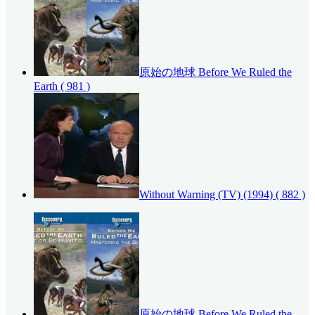
原始の地球 Before We Ruled the
Earth
( 981 )
Without Warning (TV) (1994)
( 882 )
原始の地球 Before We Ruled the