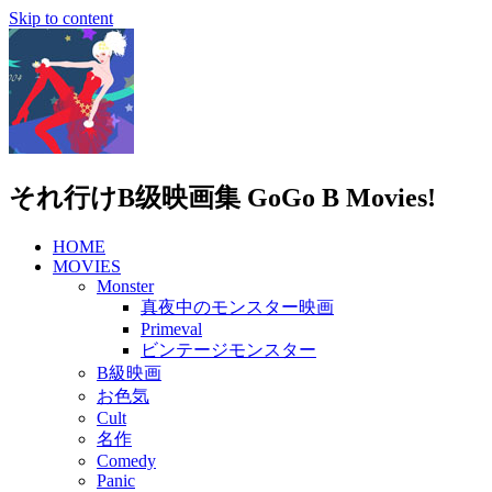
Skip to content
それ行けB级映画集 GoGo B Movies!
HOME
MOVIES
Monster
真夜中のモンスター映画
Primeval
ビンテージモンスター
B級映画
お色気
Cult
名作
Comedy
Panic