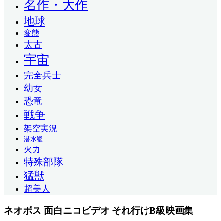
名作・大作
地球
変態
太古
宇宙
完全兵士
幼女
恐竜
戦争
架空実況
潜水艦
火力
特殊部隊
猛獣
超美人
ネオボス 面白ニコビデオ それ行けB級映画集