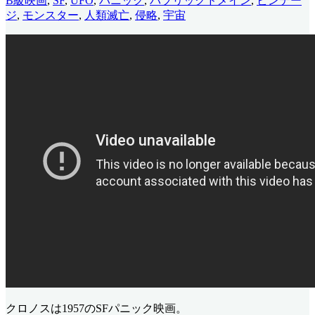
B級映画
,
SF
,
UFO
,
パニック
,
パブリックドメイン
,
ビンテー
ジ
,
モンスター
,
人類滅亡
,
侵略
,
宇宙
クロノスは1957のSFパニック映画。