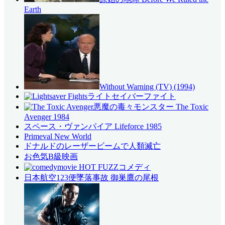
Earth
Without Warning (TV) (1994)
ライトセイバーファイト
悪魔の毒々モンスター The Toxic
Avenger 1984
スペース・ヴァンパイア Lifeforce 1985
Primeval New World
ドナルドのレーザービームで人類滅亡
お色気B級映画
コメディ
日本航空123便墜落事故 御巣鷹の尾根