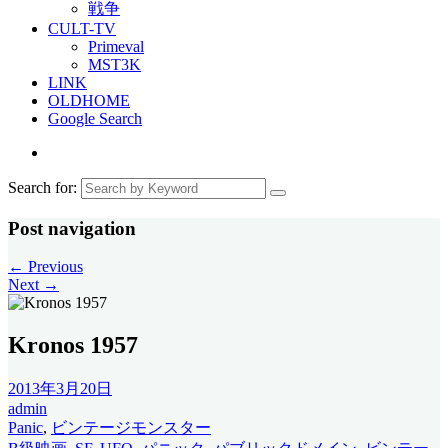
戦争
CULT-TV
Primeval
MST3K
LINK
OLDHOME
Google Search
Search for:
Post navigation
←
Previous
Next
→
Kronos 1957
2013年3月20日
admin
Panic
,
ビンテージモンスター