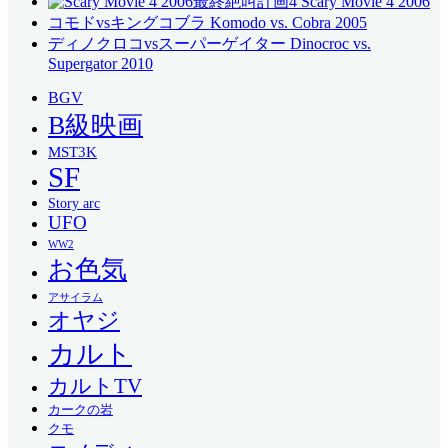
最終絶叫計画4 Scary Movie 4 2006
コモドvsキングコブラ Komodo vs. Cobra 2005
ディノクロコvsスーパーゲイター Dinocroc vs.
Supergator 2010
BGV
B級映画
MST3K
SF
Story arc
UFO
WW2
お色気
アサイラム
オヤジ
カルト
カルトTV
カークの岩
クモ