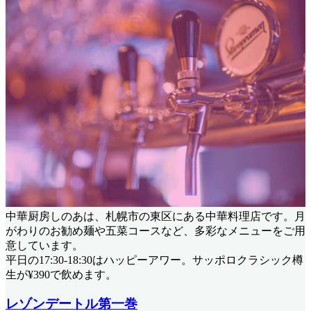
中華厨房しのあは、札幌市の東区にある中華料理店です。月
がわりのお勧め麺や五菜コースなど、多彩なメニューをご用
意しています。
平日の17:30-18:30はハッピーアワー。サッポロクラシック樽
生が¥390で飲めます。
レゾンデートル第一巻