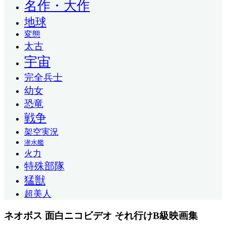
名作・大作
地球
変態
太古
宇宙
完全兵士
幼女
恐竜
戦争
架空実況
潜水艦
火力
特殊部隊
猛獣
超美人
ネオボス 面白ニコビデオ それ行けB級映画集