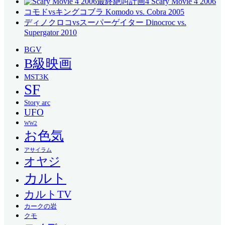
最終絶叫計画4 Scary Movie 4 2006
コモドvsキングコブラ Komodo vs. Cobra 2005
ディノクロコvsスーパーゲイター Dinocroc vs.
Supergator 2010
BGV
B級映画
MST3K
SF
Story arc
UFO
WW2
お色気
アサイラム
オヤジ
カルト
カルトTV
カークの岩
クモ