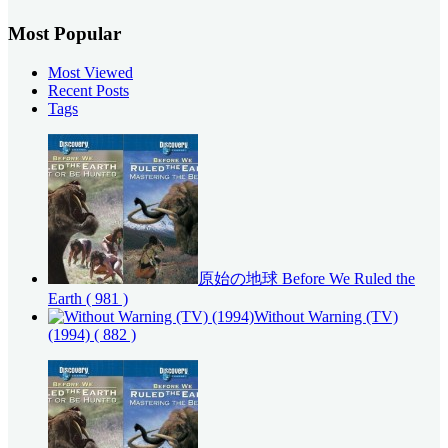
Most Popular
Most Viewed
Recent Posts
Tags
原始の地球 Before We Ruled the
Earth
( 981 )
Without Warning (TV)
(1994)
( 882 )