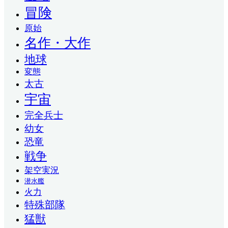
冒険
原始
名作・大作
地球
変態
太古
宇宙
完全兵士
幼女
恐竜
戦争
架空実況
潜水艦
火力
特殊部隊
猛獣