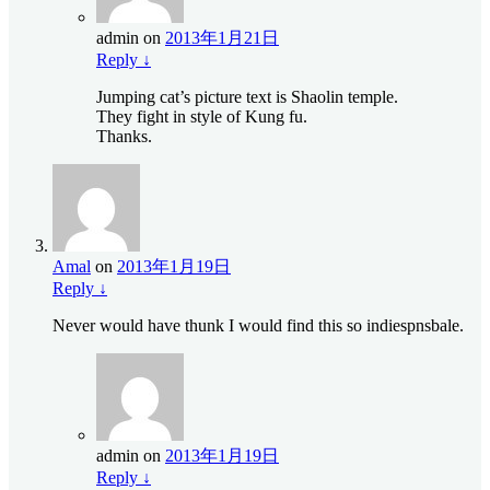
admin
on
2013年1月21日
Reply
↓
Jumping cat’s picture text is Shaolin temple.
They fight in style of Kung fu.
Thanks.
Amal
on
2013年1月19日
Reply
↓
Never would have thunk I would find this so indiespnsbale.
admin
on
2013年1月19日
Reply
↓