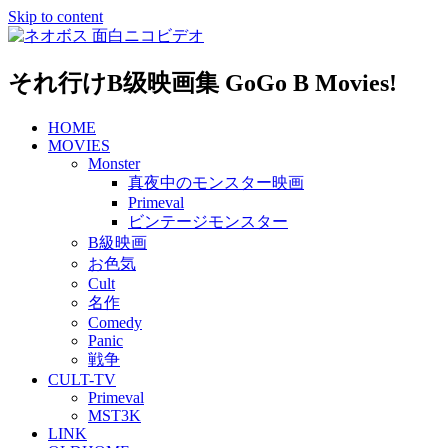
Skip to content
それ行けB级映画集 GoGo B Movies!
HOME
MOVIES
Monster
真夜中のモンスター映画
Primeval
ビンテージモンスター
B級映画
お色気
Cult
名作
Comedy
Panic
戦争
CULT-TV
Primeval
MST3K
LINK