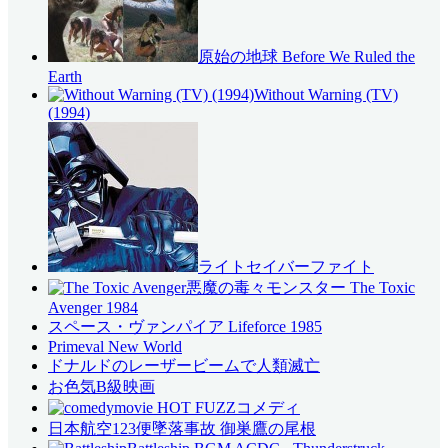
原始の地球 Before We Ruled the
Earth
Without Warning (TV)
(1994)
ライトセイバーファイト
悪魔の毒々モンスター The Toxic
Avenger 1984
スペース・ヴァンパイア Lifeforce 1985
Primeval New World
ドナルドのレーザービームで人類滅亡
お色気B級映画
コメディ
日本航空123便墜落事故 御巣鷹の尾根