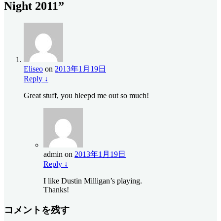
Night 2011”
Eliseo
on
2013年1月19日
Reply
↓
Great stuff, you hleepd me out so much!
admin
on
2013年1月19日
Reply
↓
I like Dustin Milligan’s playing.
Thanks!
コメントを残す