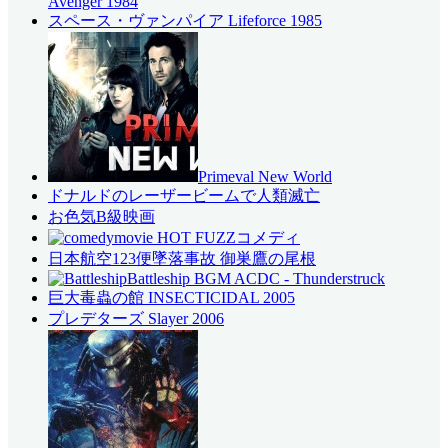
Avenger 1984
スペース・ヴァンパイア Lifeforce 1985
Primeval New World
ドナルドのレーザービームで人類滅亡
お色気B級映画
コメディ
日本航空123便墜落事故 御巣鷹の尾根
Battleship BGM ACDC - Thunderstruck
巨大毒蟲の館 INSECTICIDAL 2005
プレデターズ Slayer 2006