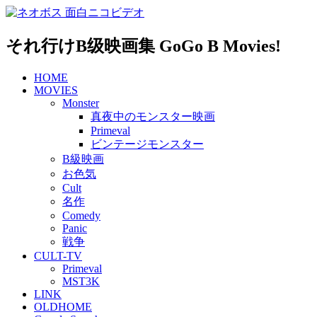
Skip
to
content
それ行けB级映画集 GoGo B Movies!
HOME
MOVIES
Monster
真夜中のモンスター映画
Primeval
ビンテージモンスター
B級映画
お色気
Cult
名作
Comedy
Panic
戦争
CULT-TV
Primeval
MST3K
LINK
OLDHOME