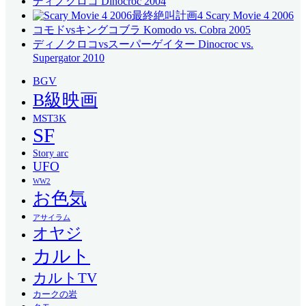
ディノクロコ Dinocroc 2004
最終絶叫計画4 Scary Movie 4 2006
コモドvsキングコブラ Komodo vs. Cobra 2005
ディノクロコvsスーパーゲイター Dinocroc vs.
Supergator 2010
BGV
B級映画
MST3K
SF
Story arc
UFO
WW2
お色気
アサイラム
オヤジ
カルト
カルトTV
カークの岩