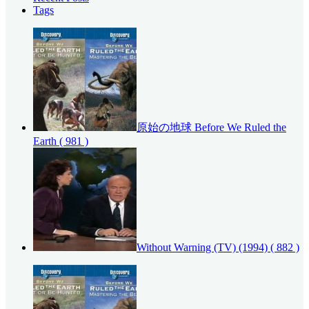
Tags
原始の地球 Before We Ruled the
Earth
( 981 )
Without Warning (TV) (1994)
( 882 )