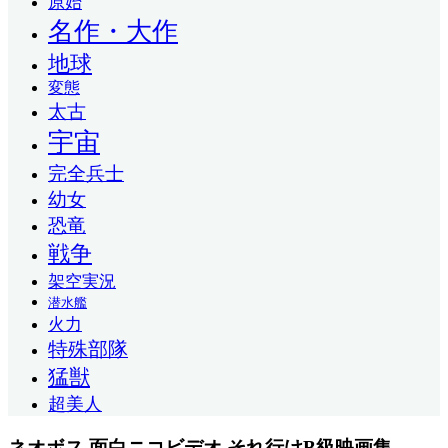
原始
名作・大作
地球
変態
太古
宇宙
完全兵士
幼女
恐竜
戦争
架空実況
潜水艦
火力
特殊部隊
猛獣
超美人
ネオボス 面白ニコビデオ それ行けB級映画集